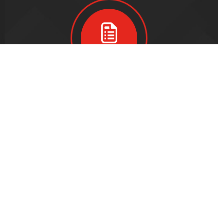
Devis gratuit
Adresse
16 Rue Henri Régnault
81100
CASTRES
Horaires
Lundi- Jeudi : 8h - 12h / 14h - 18h
Vendredi: 8h - 12h / 14h - 17h
Téléphone
05 63 72 21 00
Email