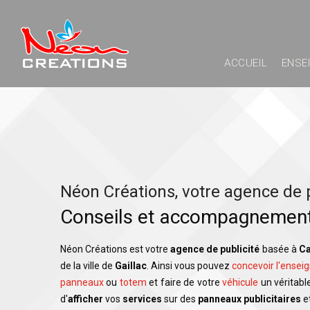
ACCUEIL
ENSE
Néon Créations, votre agence de p
Conseils et accompagnement e
Néon Créations est votre
agence de publicité
basée à
Ca
de la ville de
Gaillac
. Ainsi vous pouvez
concevoir l'ensei
panneaux
ou
totem
et faire de votre
véhicule
un véritabl
d'
afficher
vos
services
sur des
panneaux publicitaires
e