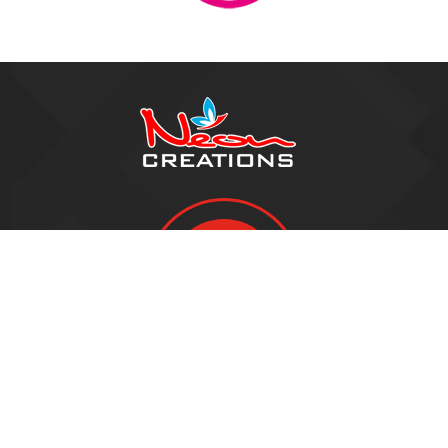
Devis gratuit
Adresse
16 Rue Henri Régnault
81100
CASTRES